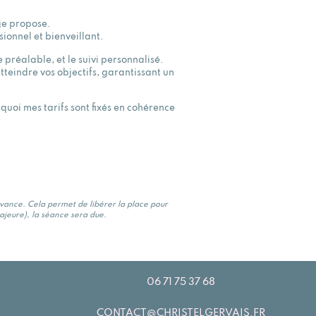
 je propose.
onnel et bienveillant.
préalable, et le suivi personnalisé.
eindre vos objectifs, garantissant un
quoi mes tarifs sont fixés en cohérence
avance. Cela permet de libérer la place pour
majeure), la séance sera due.
06 71 75 37 68
CONTACT@CHRISTELGERVAIS.FR