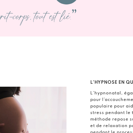
it-corps, tout est lié.”
L’HYPNOSE EN Q
L’hypnonatal, éga
pour l’accoucheme
populaire pour aid
stress pendant le 
méthode repose su
et de relaxation p
pendant le proces